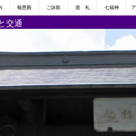
内
報恩殿
ご詠歌
巡 礼
七福神
ア
と交通