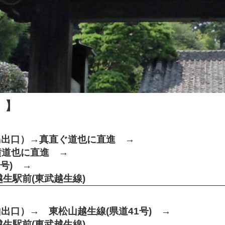
 】
島出口）→真直ぐ道也に直進 →
横道也に直進 →
号) →
越生駅前(東武越生線)
出口）→ 東松山越生線(県道41号) →
越生駅前(東武越生線)