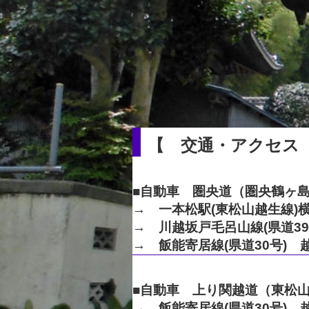
【 交通・アクセス
■自動車 圏央道（圏央鶴ヶ
→ 一本松駅(東松山越生線)
→ 川越坂戸毛呂山線(県道39
→ 飯能寄居線(県道30号) 
■自動車 上り関越道（東松山
→ 飯能寄居線(県道30号) 